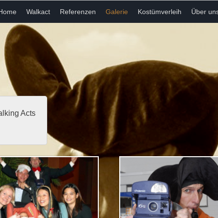
Home
Walkact
Referenzen
Galerie
Kostümverleih
Über un
alking Acts