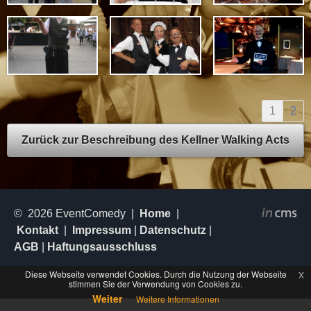
1
2
Zurück zur Beschreibung des Kellner Walking Acts
© 2026 EventComedy |
Home
|
Kontakt
|
Impressum
|
Datenschutz
|
AGB
|
Haftungsausschluss
Diese Webseite verwendet Cookies. Durch die Nutzung der Webseite
x
DE
EN
stimmen Sie der Verwendung von Cookies zu.
Weiter
Weitere Informationen