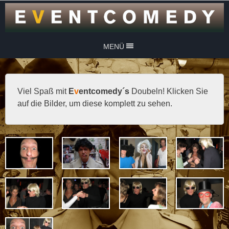
MENÜ
Viel Spaß mit
E
v
entcomedy´s
Doubeln! Klicken Sie
auf die Bilder, um diese komplett zu sehen.