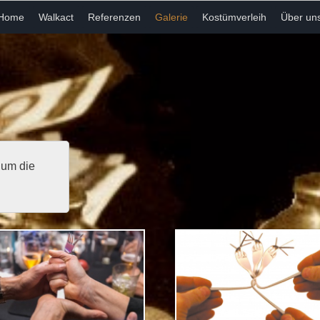
Home
Walkact
Referenzen
Galerie
Kostümverleih
Über un
 um die